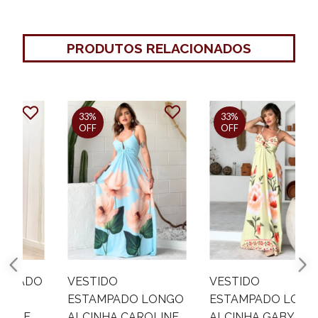
PRODUTOS RELACIONADOS
33%
33%
OFF
OFF
O
VESTIDO
VESTIDO
ESTAMPADO LONGO
ESTAMPADO LONGO
ALCINHA CAROLINE
ALCINHA GABY