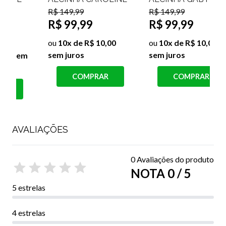
R$ 149,99
R$ 149,99
R
R$ 99,99
R$ 99,99
ou
10x de R$ 10,00
ou
10x de R$ 10,00
sem juros
sem juros
s
COMPRAR
COMPRAR
AVALIAÇÕES
0 Avaliações do produto
NOTA 0 / 5
5 estrelas
4 estrelas