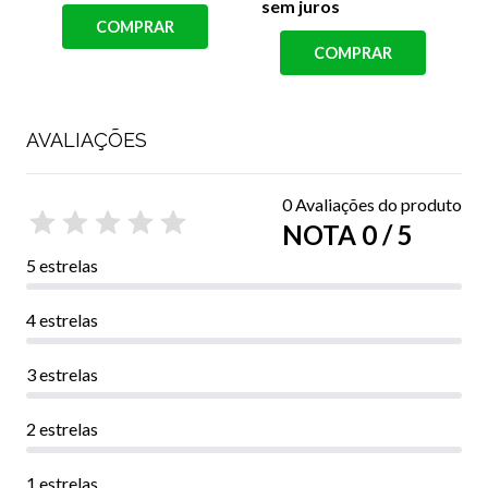
sem juros
s
COMPRAR
COMPRAR
AVALIAÇÕES
0 Avaliações do produto
NOTA 0 / 5
5 estrelas
4 estrelas
3 estrelas
2 estrelas
1 estrelas