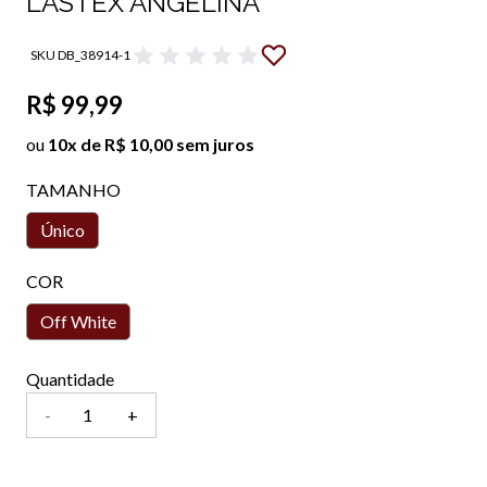
LASTEX ANGELINA
SKU DB_38914-1
R$ 99,99
ou
10x de R$ 10,00 sem juros
TAMANHO
Único
COR
Off White
Quantidade
-
+