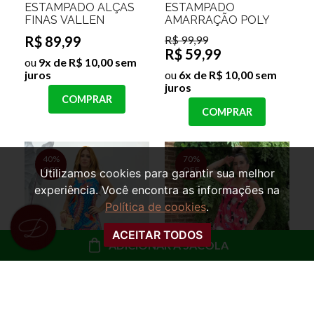
ESTAMPADO ALÇAS
ESTAMPADO
FINAS VALLEN
AMARRAÇÃO POLY
R$ 89,99
R$ 99,99
R$ 59,99
ou
9x de R$ 10,00 sem
juros
ou
6x de R$ 10,00 sem
juros
COMPRAR
COMPRAR
40%
70%
OFF
OFF
Utilizamos cookies para garantir sua melhor
experiência. Você encontra as informações na
Política de cookies
.
ACEITAR TODOS
ADICIONAR À SACOLA