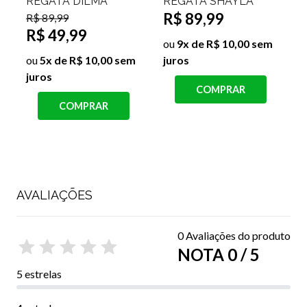
REGATA SHAYLA
TEXTURIZADO
R$ 89,99
MILENE
D
R$ 79,99
Ú
ou
9x de R$ 10,00 sem
R$ 39,99
R
juros
ou
4x de R$ 10,00 sem
COMPRAR
juros
o
j
COMPRAR
AVALIAÇÕES
0 Avaliações do produto
NOTA 0 / 5
5 estrelas