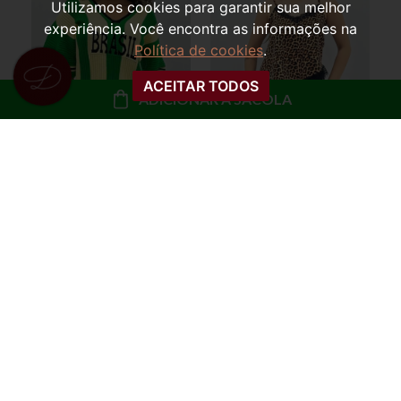
Utilizamos cookies para garantir sua melhor
experiência. Você encontra as informações na
Política de cookies
.
ACEITAR TODOS
ADICIONAR À SACOLA
REGATA SLIP COM
BLUSA OVERSIZED
RENDA MARCELA
TRICOT MARTA
BRASIL
R$ 49,99
R$ 79,99
ou
5x de R$ 10,00 sem
ou
8x de R$ 10,00 sem
juros
juros
COMPRAR
COMPRAR