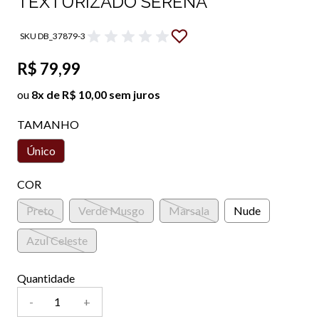
TEXTURIZADO SERENA
SKU DB_37879-3
R$ 79,99
ou
8x de R$ 10,00 sem juros
TAMANHO
Único
COR
Preto
Verde Musgo
Marsala
Nude
Azul Celeste
Quantidade
-
+