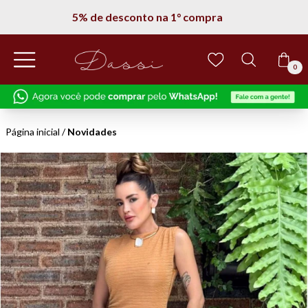
5% de desconto na 1° compra
0
Página inicial
/
Novidades