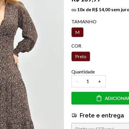
ou
10x de R$ 14,00 sem jur
TAMANHO
M
COR
Preto
Quantidade
-
+
ADICIONA
Frete e entrega