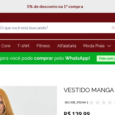
5% de desconto na 1° compra
l Core
T-shirt
Fitness
Alfaiataria
Moda Praia
VESTIDO MANGA 
SKU DB_39244-1
R$ 139,99