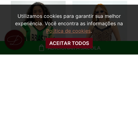
Utilizamos cookies para garantir sua melhor
experiência. Você encontra as informações na
Política de cookies
.
ACEITAR TODOS
ADICIONAR À SACOLA
REGATA SLIP COM
BLUSA OVERSIZED
RENDA MARCELA
TRICOT MARTA
BRASIL
R$ 49,99
R$ 79,99
ou
5x de R$ 10,00 sem
ou
8x de R$ 10,00 sem
juros
juros
COMPRAR
COMPRAR