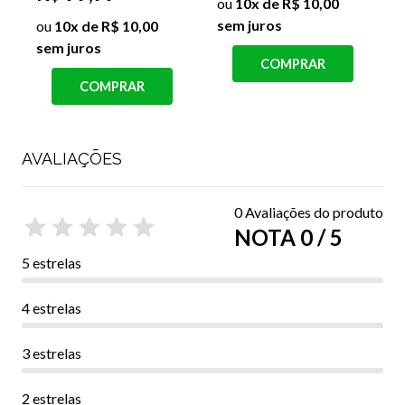
ou
10x de R$ 10,00
sem juros
s
ou
10x de R$ 10,00
sem juros
COMPRAR
COMPRAR
AVALIAÇÕES
0 Avaliações do produto
NOTA 0 / 5
5 estrelas
4 estrelas
3 estrelas
2 estrelas