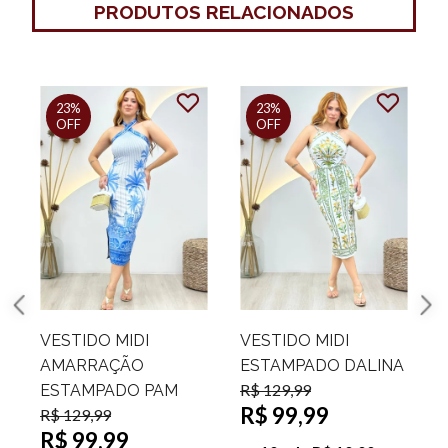
PRODUTOS RELACIONADOS
23%
23%
OFF
OFF
VESTIDO MIDI
VESTIDO MIDI
AMARRAÇÃO
ESTAMPADO DALINA
R$ 129,99
R
ESTAMPADO PAM
R$ 99,99
R$ 129,99
R$ 99,99