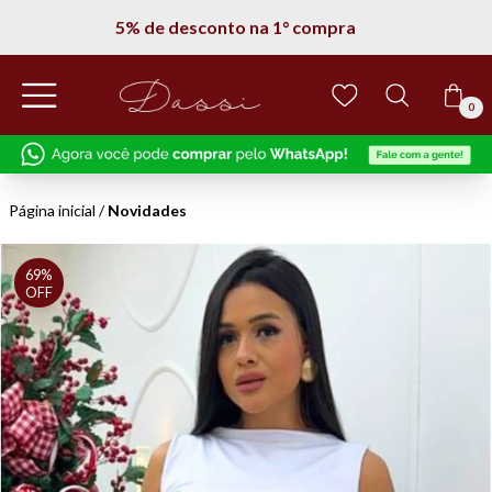
Entregamos em todo Brasil
0
Página inicial
/
Novidades
69%
OFF