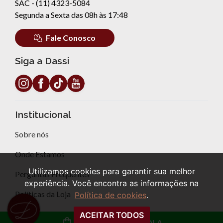
ou
8x de R$ 10,00 sem
ou
7x de R$ 10,00 sem
juros
juros
COMPRAR
COMPRAR
CONJUNTO BLUSA
VESTIDO MANGA
COM CAPUZ E CALÇA
LONGA FLORAL
Utilizamos cookies para garantir sua melhor
PANTALONA ESTER
STEFANY
experiência. Você encontra as informações na
R$ 199,99
R$ 139,99
Política de cookies
.
ou
10x de R$ 20,00 sem
ou
10x de R$ 14,00 sem
ACEITAR TODOS
juros
juros
ADICIONAR À SACOLA