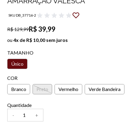
AMARRAÇÃO VALESCA
SKU DB_37716-2
R$ 39,99
R$ 129,99
ou
4x de R$ 10,00 sem juros
TAMANHO
Único
COR
Branco
Preto
Vermelho
Verde Bandeira
Quantidade
-
+