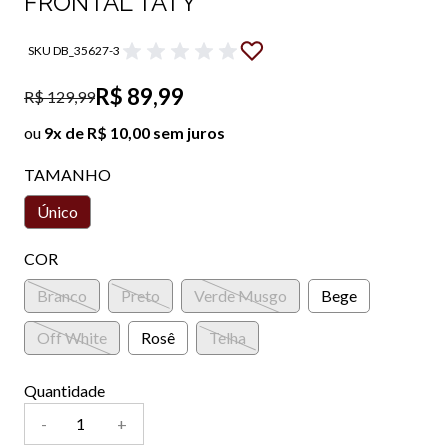
FRONTAL TATY
SKU DB_35627-3
R$ 89,99
R$ 129,99
ou
9x de R$ 10,00 sem juros
TAMANHO
Único
COR
Branco
Preto
Verde Musgo
Bege
Off White
Rosê
Telha
Quantidade
-
+