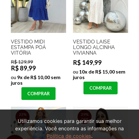
VESTIDO MIDI
VESTIDO LAISE
ESTAMPA POÁ
LONGO ALCINHA
VITÓRIA
VIVIANNA
R$ 129,99
R$ 149,99
R$ 89,99
ou
10x de R$ 15,00 sem
ou
9x de R$ 10,00 sem
juros
juros
COMPRAR
COMPRAR
23%
29%
OFF
OFF
Utilizamos cookies para garantir sua melhor
experiência. Você encontra as informações na
Política de cookies
.