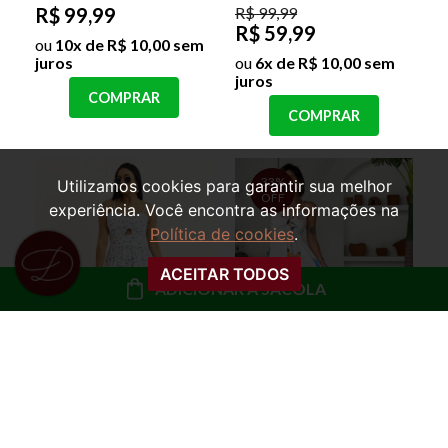
R$ 99,99
R$ 99,99
R$ 59,99
ou
10x de R$ 10,00 sem
juros
ou
6x de R$ 10,00 sem
juros
COMPRAR
COMPRAR
33%
Utilizamos cookies para garantir sua melhor
OFF
experiência. Você encontra as informações na
Política de cookies
.
ACEITAR TODOS
ADICIONAR À SACOLA
VESTIDO LONGO
VESTIDO ESTAMPADO
ESTAMPADO ALÇA
LONGO ALCINHA