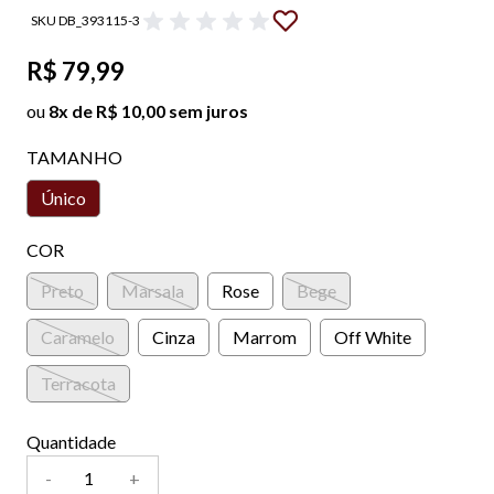
SKU DB_393115-3
R$ 79,99
ou
8x de R$ 10,00 sem juros
TAMANHO
Único
COR
Preto
Marsala
Rose
Bege
Caramelo
Cinza
Marrom
Off White
Terracota
Quantidade
-
+