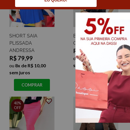
EU QUERO!
SHORT SAIA
BODY SUPLEX
PLISSADA
GOLA ALTA SURY
R$ 39,99
ANDRESSA
R$ 79,99
ou
4x de R$ 10,00
sem juros
ou
8x de R$ 10,00
sem juros
COMPRAR
COMPRAR
40%
OFF