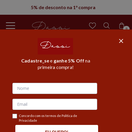
5% de desconto na 1° compra
0
Cadastre_se
e
ganhe 5% Off
na
primeira compra!
Página inicial
/
Vitrine Home - Carrossel 2
MOSTRAR FILTROS
Concordo com os termos de Política de
Privacidade