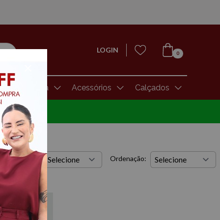
LOGIN
0
Moda Íntima
Acessórios
Calçados
s por página:
Ordenação: