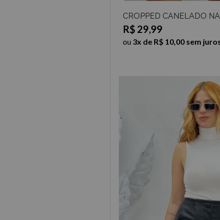
Outono-Inverno (3)
Roupas (2)
CROPPED CANELADO NA
Saídas de praia (1)
R$ 29,99
Saldos de Inverno (1)
ou
3x de R$ 10,00 sem juro
Shorts (1)
Shorts cintura alta (1)
Sobreposições (1)
Tendências (1)
Vestido curto (1)
Vestidos (1)