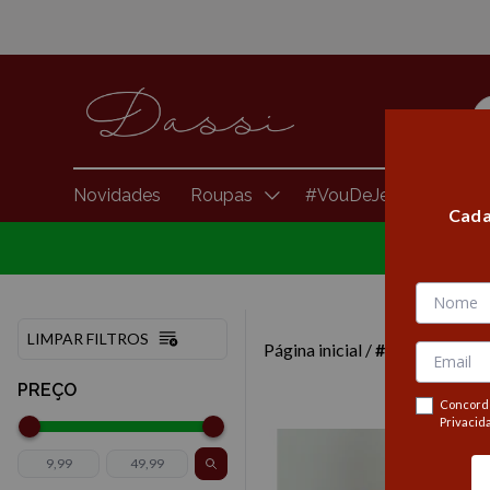
Novidades
Roupas
#VouDeJeans
Brasi
Cada
LIMPAR FILTROS
Página inicial
/
#restaum
PREÇO
Concordo
Privacid