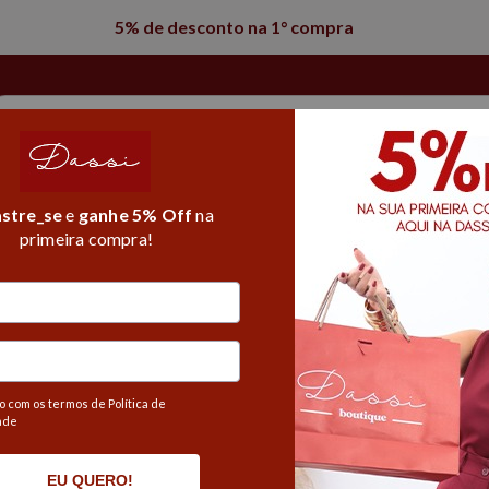
5% de desconto na 1° compra
l Core
T-shirt
Fitness
Alfaiataria
Moda Praia
stre_se
e
ganhe 5% Off
na
primeira compra!
Produto
 com os termos de Política de
ade
75%
OFF
EU QUERO!