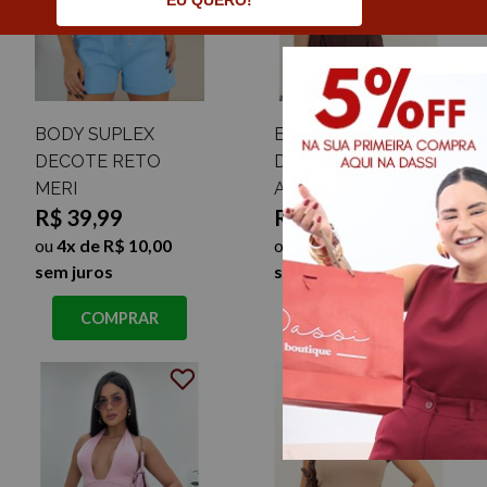
EU QUERO!
BODY SUPLEX
BODY SUPLEX
DECOTE RETO
DECOTE RETO
MERI
ADELY
R$ 39,99
R$ 39,99
ou
4x de R$ 10,00
ou
4x de R$ 10,00
sem juros
sem juros
COMPRAR
COMPRAR