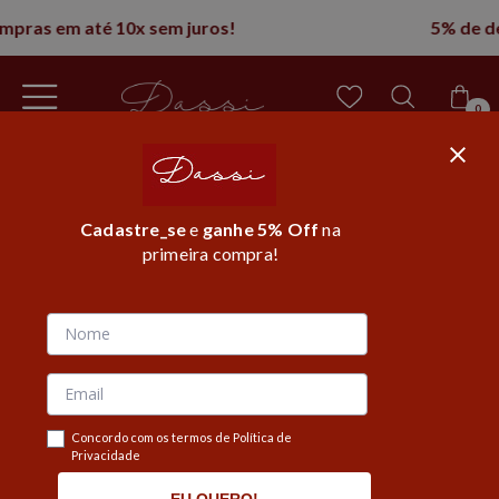
5% de desconto na 1° compra
0
Cadastre_se
e
ganhe 5% Off
na
primeira compra!
Página inicial
/
Roupas
/
Body
/
Body alcinha
MOSTRAR FILTROS
Concordo com os termos de Política de
Privacidade