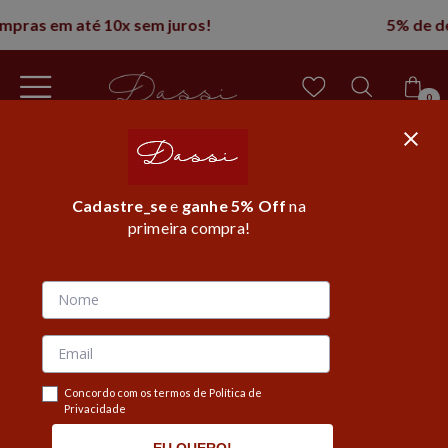
5% de desconto na 1° compra
0
Cadastre_se
e
ganhe 5% Off
na
primeira compra!
Página inicial
/
Roupas
/
Calças
/
Calça skinny
MOSTRAR FILTROS
Concordo com os termos de Política de
Privacidade