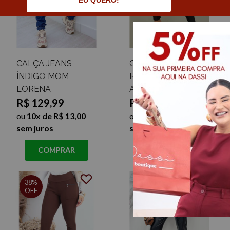
EU QUERO!
CALÇA JEANS
CALÇA LEGGING
ÍNDIGO MOM
RECORTE CIRRÊ
LORENA
ANA VITÓRIA
R$ 129,99
R$ 59,99
ou
10x de R$ 13,00
ou
6x de R$ 10,00
sem juros
sem juros
COMPRAR
COMPRAR
38%
OFF