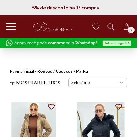
5% de desconto na 1° compra
0
Cadastre_se
e
ganhe 5% Off
na
primeira compra!
Página inicial
/
Roupas
/
Casacos
/
Parka
MOSTRAR FILTROS
Concordo com os termos de Política de
Privacidade
EU QUERO!