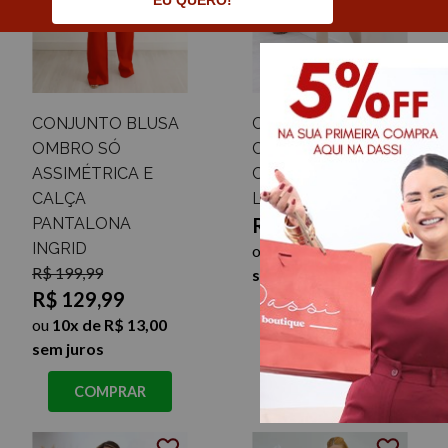
EU QUERO!
CONJUNTO BLUSA
CONJUNTO
OMBRO SÓ
CANELADO
ASSIMÉTRICA E
CROPPED E
CALÇA
LEGGING MARILDA
R$ 99,99
PANTALONA
INGRID
ou
10x de R$ 10,00
R$ 199,99
sem juros
R$ 129,99
COMPRAR
ou
10x de R$ 13,00
sem juros
COMPRAR