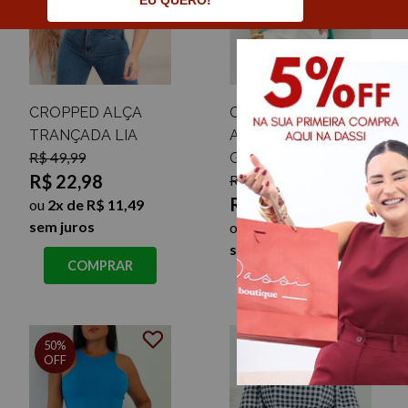
EU QUERO!
CROPPED ALÇA
CROPPED
TRANÇADA LIA
AMARRAÇÃO
R$ 49,99
GILDA
R$ 22,98
R$ 69,99
R$ 19,99
ou
2x de R$ 11,49
sem juros
ou
2x de R$ 10,00
sem juros
COMPRAR
COMPRAR
50%
OFF