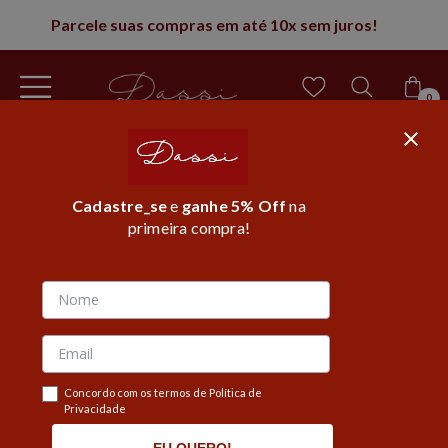
5% de desconto na 1° compra
0
Cadastre_se
e
ganhe 5% Off
na
primeira compra!
Página inicial
/
Roupas
/
Saias
/
Saia longa
MOSTRAR FILTROS
Concordo com os termos de Política de
Privacidade