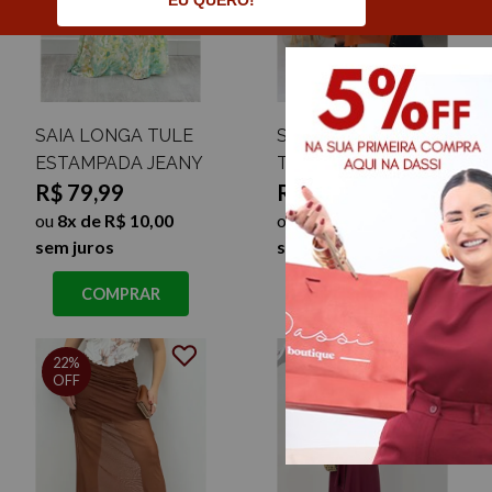
EU QUERO!
SAIA LONGA TULE
SAIA COURINO
ESTAMPADA JEANY
TRÊS MARIAS JULIA
R$ 79,99
R$ 89,99
ou
8x de R$ 10,00
ou
9x de R$ 10,00
sem juros
sem juros
COMPRAR
COMPRAR
22%
OFF