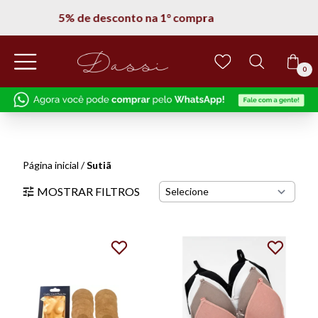
1° compra
Entregamos em tod
0
Página inicial
/
Sutiã
MOSTRAR FILTROS