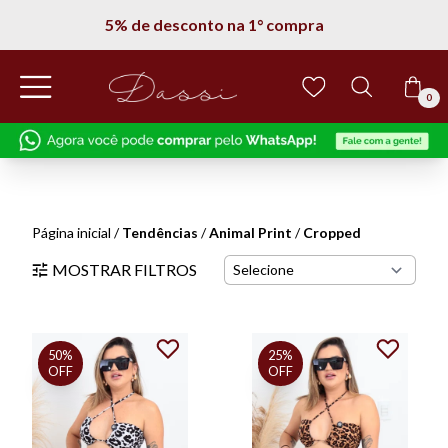
5% de desconto na 1° compra
0
Página inicial
/
Tendências
/
Animal Print
/
Cropped
MOSTRAR FILTROS
50%
25%
OFF
OFF