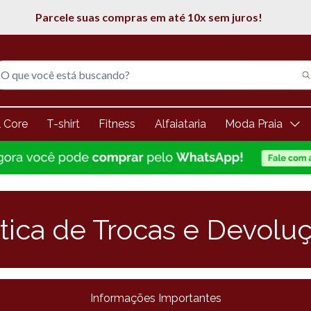
5% de desconto na 1° compra
l Core
T-shirt
Fitness
Alfaiataria
Moda Praia
ítica de Trocas e Devolu
Informações Importantes