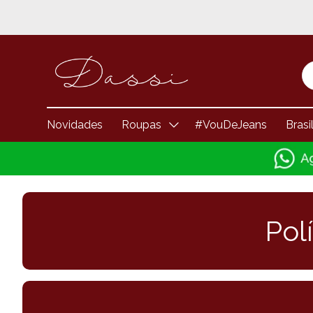
Novidades
Roupas
#VouDeJeans
Brasi
Pol