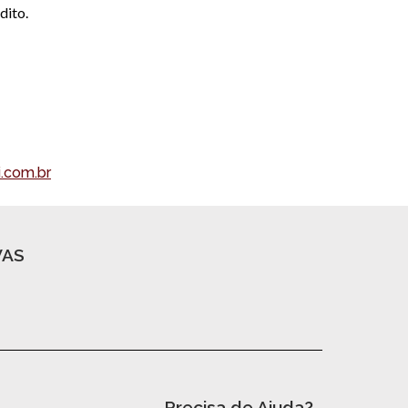
dito.
.com.br
VAS
Precisa de Ajuda?